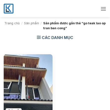
Bỏ
qua
nội
dung
Trang chủ
/
Sản phẩm
/
Sản phẩm được gắn thẻ “go teak lao op
tran ban cong”
CÁC DANH MỤC