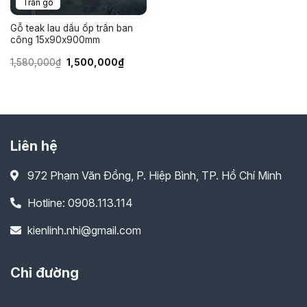
Trần gỗ
Gỗ teak lau dầu ốp trần ban
công 15x90x900mm
Giá
Giá
1,580,000
₫
1,500,000
₫
gốc
hiện
là:
tại
1,580,000₫.
là:
1,500,000₫.
Liên hệ
972 Phạm Văn Đồng, P. Hiệp Bình, TP. Hồ Chí Minh
Hotline: 0908.113.114
kienlinh.nhi@gmail.com
Chỉ đường