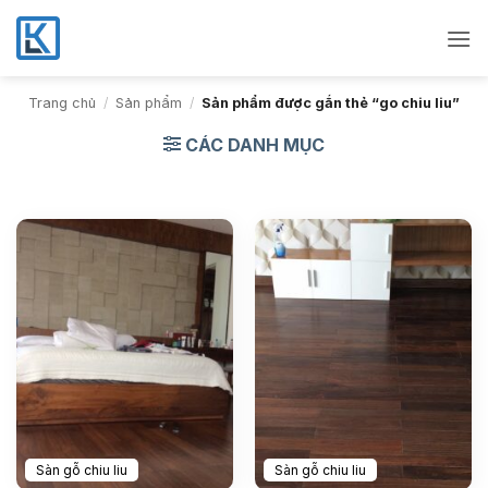
Bỏ
qua
nội
dung
Trang chủ
/
Sản phẩm
/
Sản phẩm được gắn thẻ “go chiu liu”
CÁC DANH MỤC
Sàn gỗ chiu liu
Sàn gỗ chiu liu