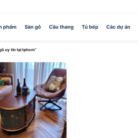
n phẩm
Sàn gỗ
Cầu thang
Tủ bếp
Các dự án
̃ uy tín tại tphcm”