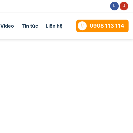
0908 113 114
Video
Tin tức
Liên hệ