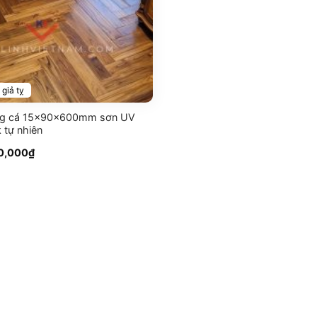
giả tỵ
ng cá 15x90x600mm sơn UV
 tự nhiên
Giá
0,000
₫
c
hiện
tại
,000₫.
là:
850,000₫.