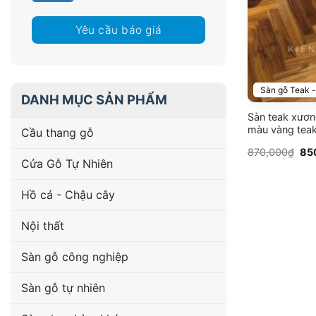
Yêu cầu báo giá
Sàn gỗ Teak - 
DANH MỤC SẢN PHẨM
Sàn teak xươ
màu vàng teak
Cầu thang gỗ
Giá
870,000
₫
85
gố
Cửa Gỗ Tự Nhiên
là:
870
Hồ cá - Chậu cây
Nội thất
Sàn gỗ công nghiệp
Sàn gỗ tự nhiên