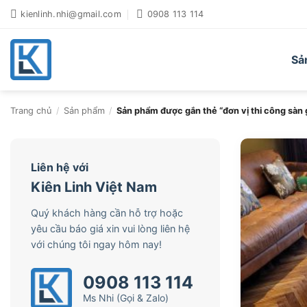
Bỏ
kienlinh.nhi@gmail.com
0908 113 114
qua
nội
dung
Sả
Trang chủ
/
Sản phẩm
/
Sản phẩm được gắn thẻ “đơn vị thi công sàn gô
Liên hệ với
Kiên Linh Việt Nam
Quý khách hàng cần hỗ trợ hoặc
yêu cầu báo giá xin vui lòng liên hệ
với chúng tôi ngay hôm nay!
0908 113 114
Ms Nhi (Gọi & Zalo)