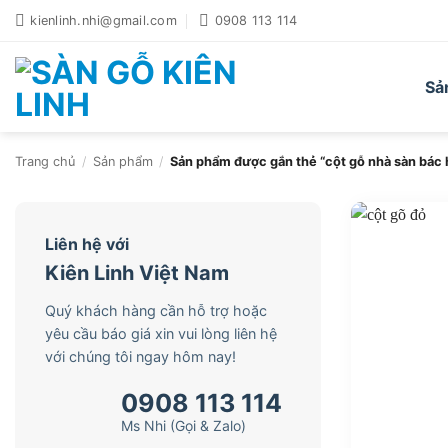
Bỏ
kienlinh.nhi@gmail.com
0908 113 114
qua
nội
dung
Sả
Trang chủ
/
Sản phẩm
/
Sản phẩm được gắn thẻ “cột gỗ nhà sàn bác 
Liên hệ với
Kiên Linh Việt Nam
Quý khách hàng cần hỗ trợ hoặc
yêu cầu báo giá xin vui lòng liên hệ
với chúng tôi ngay hôm nay!
0908 113 114
Ms Nhi (Gọi & Zalo)