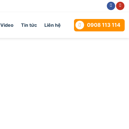
0908 113 114
Video
Tin tức
Liên hệ