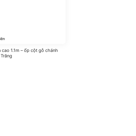
iên
n cao 1.1m – ốp cột gỗ chánh
 Trăng