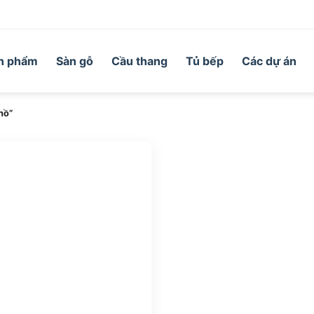
n phẩm
Sàn gỗ
Cầu thang
Tủ bếp
Các dự án
hồ”