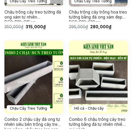
Chậu Cây Treo Tường
Chậu Cây Treo Tường
Chậu trồng cây treo tường đá
Chậu trồng cây trồng hoa treo
ong xám tự nhiên
tường bằng đá ong xám đẹp
D60xR10xC15cm
D60xR10xC10cm
Giá
Giá
Giá
Giá
350,000
₫
315,000
₫
295,000
₫
280,000
₫
gốc
hiện
gốc
hiện
là:
tại
là:
tại
350,000₫.
là:
295,000₫.
là:
315,000₫.
280,000₫.
Chậu Cây Treo Tường
Hồ cá - Chậu cây
Combo 2 chậu cây đá ong tự
Combo 6 chậu trồng cây treo
nhiên siêu bền trồng cây treo
tường bằng đá tự nhiên nhiều
ban công, chậu treo lan can
qui cách