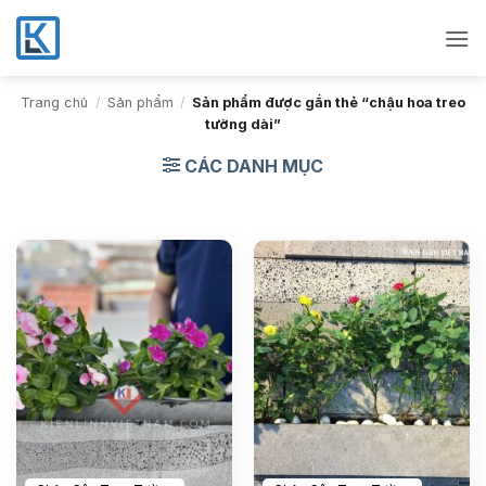
Bỏ
qua
nội
dung
Trang chủ
/
Sản phẩm
/
Sản phẩm được gắn thẻ “chậu hoa treo
tường dài”
CÁC DANH MỤC