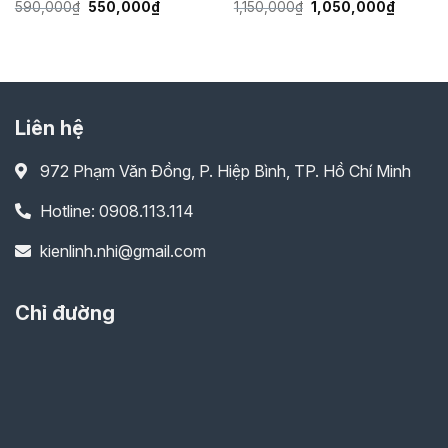
Giá
Giá
Giá
Giá
590,000
₫
550,000
₫
1,150,000
₫
1,050,000
₫
trồng hoa đẹp
gốc
hiện
gốc
hiện
là:
tại
là:
tại
590,000₫.
là:
1,150,000₫.
là:
550,000₫.
1,050,0
Liên hệ
972 Phạm Văn Đồng, P. Hiệp Bình, TP. Hồ Chí Minh
Hotline: 0908.113.114
kienlinh.nhi@gmail.com
Chỉ đường