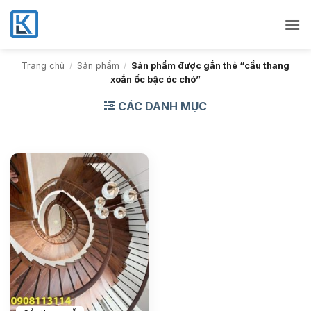
Bỏ
qua
nội
dung
Trang chủ
/
Sản phẩm
/
Sản phẩm được gắn thẻ “cầu thang
xoắn ốc bậc óc chó”
CÁC DANH MỤC