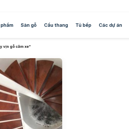
 phẩm
Sàn gỗ
Cầu thang
Tủ bếp
Các dự án
y vịn gỗ căm xe”