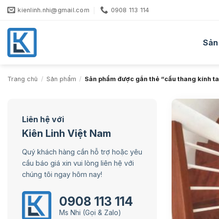
Bỏ
kienlinh.nhi@gmail.com
0908 113 114
qua
nội
dung
Sản
Trang chủ
/
Sản phẩm
/
Sản phẩm được gắn thẻ “cầu thang kính ta
Liên hệ với
Kiên Linh Việt Nam
Quý khách hàng cần hỗ trợ hoặc yêu
cầu báo giá xin vui lòng liên hệ với
chúng tôi ngay hôm nay!
0908 113 114
Ms Nhi (Gọi & Zalo)