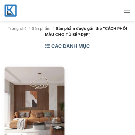
Bỏ
qua
nội
dung
Trang chủ
/
Sản phẩm
/
Sản phẩm được gắn thẻ “CÁCH PHỐI
MÀU CHO TỦ BẾP ĐẸP”
CÁC DANH MỤC