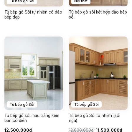
Tủ bếp gỗ Sồi
Nội thất
Tủ bếp gỗ Sồi tự nhiên có đảo
Tủ bếp gỗ sồi kết hợp đảo bếp
bếp đẹp
sồi
Tủ bếp gỗ Sồi
Tủ bếp gỗ Sồi
Tủ bếp gỗ sồi màu trắng kem
Tủ bếp gỗ Sồi tự nhiên (sồi
bán cổ điển
nga)
Giá
Giá
12,500,000
₫
12,000,000
₫
11,500,000
₫