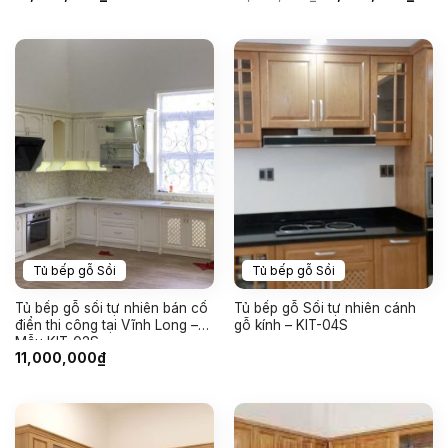
gốc
hiện
là:
tại
12,000,000₫.
là:
11,5
Tủ bếp gỗ Sồi
Tủ bếp gỗ Sồi
Tủ bếp gỗ sồi tự nhiên bán cổ
Tủ bếp gỗ Sồi tự nhiên cánh
điển thi công tại Vĩnh Long –
gỗ kính – KIT-04S
Mẫu KIT-02S
11,000,000
₫