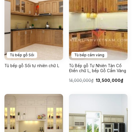
Tủ bếp gỗ Sồi
Tủ bếp cẩm vàng
Tủ bếp gỗ Sồi tự nhiên chữ L
Tủ Bếp gỗ Tự Nhiên Tân Cổ
Điển chữ L, bếp Gỗ Cẩm Vàng
Giá
Giá
14,000,000
₫
13,500,000
₫
gốc
hiện
là:
tại
14,000,000₫.
là:
13,5