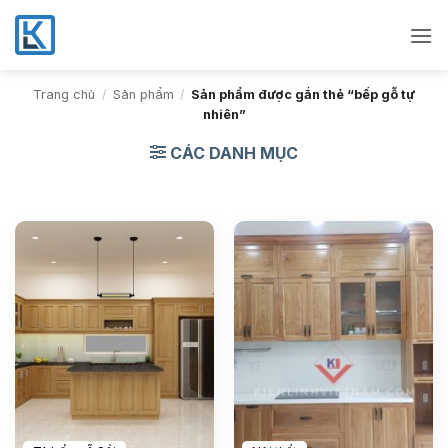
Bỏ
qua
nội
dung
Trang chủ
/
Sản phẩm
/
Sản phẩm được gắn thẻ “bếp gỗ tự
nhiên”
CÁC DANH MỤC