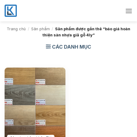
Bỏ
qua
nội
dung
Trang chủ
/
Sản phẩm
/
Sản phẩm được gắn thẻ “báo giá hoàn
thiện sàn nhựa giả gỗ 4ly”
CÁC DANH MỤC