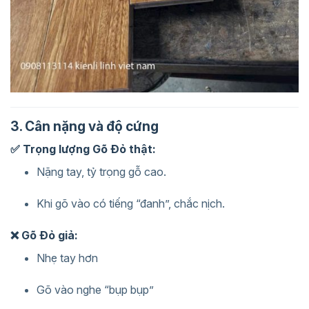
3. Cân nặng và độ cứng
✅ Trọng lượng Gõ Đỏ thật:
Nặng tay, tỷ trọng gỗ cao.
Khi gõ vào có tiếng “đanh”, chắc nịch.
❌ Gõ Đỏ giả:
Nhẹ tay hơn
Gõ vào nghe “bụp bụp”