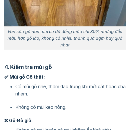
Ván sàn gõ nam phi có độ đồng màu chỉ 80% nhưng đều
màu hơn gõ lào, không có nhiều thanh quá đậm hay quá
nhạt
4. Kiểm tra mùi gỗ
✅ Mùi gỗ Gõ thật:
Có mùi gỗ nhẹ, thơm đặc trưng khi mới cắt hoặc chà
nhám.
Không có mùi keo nồng.
❌ Gõ Đỏ giả:
Không có mùi hoặc có mùi hhăng ắc khó chịu.