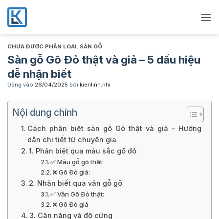
Bỏ
qua
nội
dung
CHƯA ĐƯỢC PHÂN LOẠI
,
SÀN GỖ
Sàn gỗ Gõ Đỏ thật và giả – 5 dấu hiệu
dễ nhận biết
Đăng vào
26/04/2025
bởi
kienlinh.nhi
Nội dung chính
Cách phân biệt sàn gỗ Gõ thật và giả – Hướng
dẫn chi tiết từ chuyên gia
1. Phân biệt qua màu sắc gõ đỏ
✅ Màu gỗ gõ thật:
❌ Gõ Đỏ giả:
2. Nhận biết qua vân gỗ gõ
✅ Vân Gõ Đỏ thật:
❌ Gõ Đỏ giả
3. Cân nặng và độ cứng