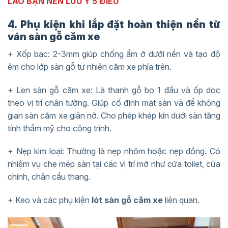
LÀO BẠN NÊN LƯU Ý 5 ĐIỀU
4. Phụ kiện khi lắp đặt hoàn thiện nền từ
ván sàn gỗ căm xe
+ Xốp bạc: 2-3mm giúp chống ẩm ở dưới nền và tạo độ
êm cho lớp sàn gỗ tự nhiên căm xe phía trên.
+ Len sàn gỗ căm xe: Là thanh gỗ bo 1 đầu và ốp dọc
theo vị trí chân tường. Giúp cố định mặt sàn và để không
gian sàn căm xe giãn nở. Cho phép khép kín dưới sàn tăng
tính thẩm mỹ cho công trình.
+ Nẹp kim loại: Thường là nẹp nhôm hoặc nẹp đồng. Có
nhiệm vụ che mép sàn tại các vị trí mở như cửa toilet, cửa
chính, chân cầu thang.
+ Keo và các phụ kiện
lót sàn gỗ căm xe
liên quan.