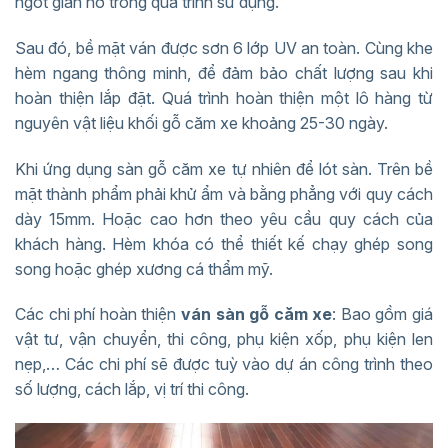
ngót giãn nở trong quá trình sử dụng.
Sau đó, bề mặt ván được sơn 6 lớp UV an toàn. Cùng khe
hèm ngang thông minh, để đảm bảo chất lượng sau khi
hoàn thiện lắp đặt. Quá trình hoàn thiện một lô hàng từ
nguyên vật liệu khối gỗ căm xe khoảng 25-30 ngày.
Khi ứng dụng sàn gỗ căm xe tự nhiên để lót sàn. Trên bề
mặt thành phẩm phải khử ẩm và bằng phẳng với quy cách
dày 15mm. Hoặc cao hơn theo yêu cầu quy cách của
khách hàng. Hèm khóa có thể thiết kế chạy ghép song
song hoặc ghép xương cá thẩm mỹ.
Các chi phí hoàn thiện
ván sàn gỗ căm xe
: Bao gồm giá
vật tư, vận chuyển, thi công, phụ kiện xốp, phụ kiện len
nẹp,… Các chi phí sẽ được tuỳ vào dự án công trình theo
số lượng, cách lắp, vị trí thi công.