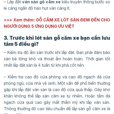
– Lắp đặt
ván sàn gỗ căm xe
kiểu truyền thống bước so
le càng ngắn độ hao hụt ván càng ít.
>>> Xem thêm:
GỖ CĂM XE LÓT SÀN ĐEM ĐẾN CHO
NGƯỜI DÙNG 5 ỨNG DỤNG ƯU VIỆT
3. Trước khi lót sàn gỗ căm xe bạn cần lưu
tâm 5 điều gì?
– Kiểm tra độ ẩm sàn trước khi lắp đặt. Bạn phải đảm bảo
sàn bê tông khô và thoát ẩm hoàn toàn. Thời gian tốt
nhất lắp đặt sàn là 4 tuần từ khi phả cốt nền.
– Kiểm tra cao độ cửa phòng và cao độ ngạch đá cửa
phòng ngủ, cửa nhà vệ sinh. Một vấn đề phổ biến thường
gặp khi lắp đặt ván sàn là cao độ cửa quá thấp. Gây khó
khăn không thể lắp sàn căm xe tự nhiên. Hoặc tấm đá
ngạch cửa quá cao gây mất thẩm mỹ khi lắp ván sàn.
Thông thường độ cao tiêu chuẩn để lắp sàn gỗ căm xe là