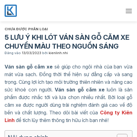
Bỏ
qua
nội
dung
CHƯA ĐƯỢC PHÂN LOẠI
5 LƯU Ý KHI LÓT VÁN SÀN GỖ CĂM XE
CHUYỂN MÀU THEO NGUỒN SÁNG
Đăng vào
13/03/2023
bởi
kienlinh.nhi
Ván sàn gỗ căm xe
sẽ giúp cho ngôi nhà của bạn vừa
mát vừa sạch. Đồng thời thể hiện sự đẳng cấp và sang
trọng. Cùng lợi ích tạo môi trường thiên nhiên và nâng cao
sức khoẻ con người.
Ván sàn gỗ căm xe
luôn là sản
phẩm được nhắc tới và lựa chọn nhiều nhất. Bởi loại gỗ
căm xe được người dùng trải nghiệm đánh giá cao về độ
bền và chất lượng. Theo dõi bài viết của
Công ty Kiên
Linh
để tích lũy thêm thông tin hữu ích bạn nhé!