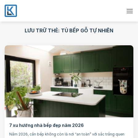
Bỏ
qua
nội
dung
LƯU TRỮ THẺ:
TỦ BẾP GỖ TỰ NHIÊN
7 xu hướng nhà bếp đẹp năm 2026
Năm 2026, căn bếp không còn là nơi “an toàn” với sắc trắng quen