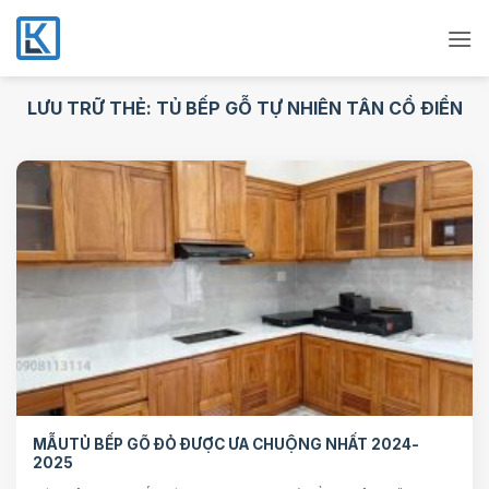
Bỏ
qua
nội
dung
LƯU TRỮ THẺ:
TỦ BẾP GỖ TỰ NHIÊN TÂN CỔ ĐIỂN
MẪUTỦ BẾP GÕ ĐỎ ĐƯỢC ƯA CHUỘNG NHẤT 2024-
2025