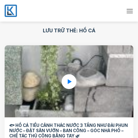
Bỏ
qua
nội
dung
LƯU TRỮ THẺ:
HỒ CÁ
🐟 HỒ CÁ TIỂU CẢNH THÁC NƯỚC 3 TẦNG NHƯ ĐÀI PHUN
NƯỚC – ĐẶT SÂN VƯỜN – BAN CÔNG – GÓC NHÀ PHỐ –
CHẾ TÁC THỦ CÔNG BẰNG TAY 🌿