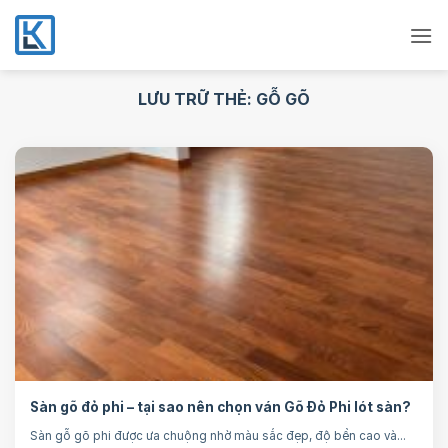
Bỏ
qua
nội
dung
LƯU TRỮ THẺ:
GỖ GÕ
Sàn gõ đỏ phi – tại sao nên chọn ván Gõ Đỏ Phi lót sàn?
Sàn gỗ gõ phi được ưa chuộng nhờ màu sắc đẹp, độ bền cao và...