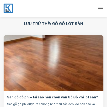
Bỏ
qua
nội
dung
LƯU TRỮ THẺ:
GỖ GÕ LÓT SÀN
Sàn gõ đỏ phi – tại sao nên chọn ván Gõ Đỏ Phi lót sàn?
Sàn gỗ gõ phi được ưa chuộng nhờ màu sắc đẹp, độ bền cao và...