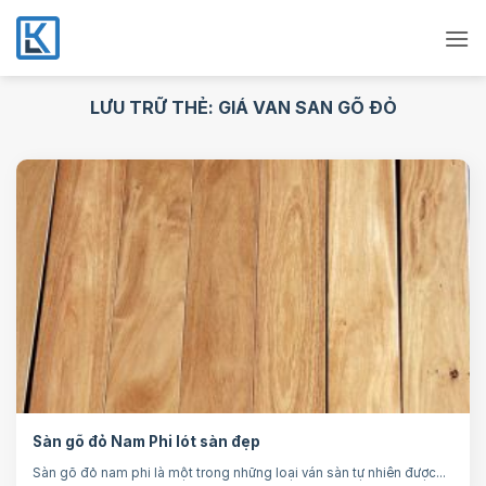
Bỏ
qua
nội
dung
LƯU TRỮ THẺ:
GIÁ VAN SAN GÕ ĐỎ
Sàn gõ đỏ Nam Phi lót sàn đẹp
Sàn gõ đỏ nam phi là một trong những loại ván sàn tự nhiên được...