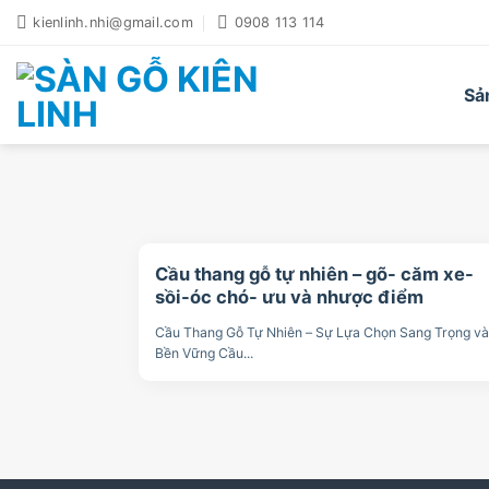
Bỏ
kienlinh.nhi@gmail.com
0908 113 114
qua
nội
dung
Sả
Cầu thang gỗ tự nhiên – gõ- căm xe-
sồi-óc chó- ưu và nhược điểm
Cầu Thang Gỗ Tự Nhiên – Sự Lựa Chọn Sang Trọng và
Bền Vững Cầu...