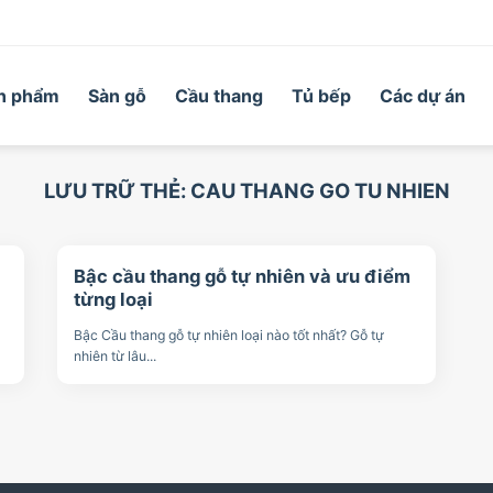
n phẩm
Sàn gỗ
Cầu thang
Tủ bếp
Các dự án
LƯU TRỮ THẺ:
CAU THANG GO TU NHIEN
Bậc cầu thang gỗ tự nhiên và ưu điểm
từng loại
Bậc Cầu thang gỗ tự nhiên loại nào tốt nhất? Gỗ tự
nhiên từ lâu...