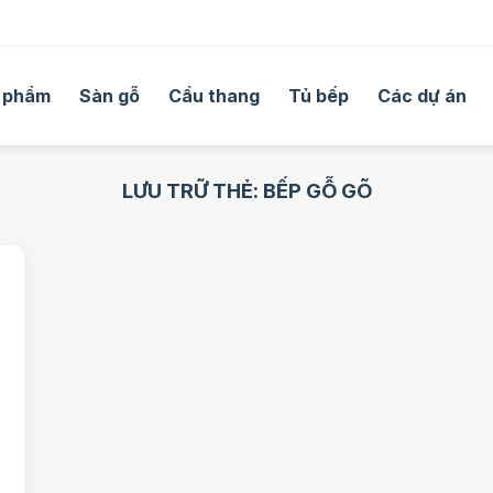
 phẩm
Sàn gỗ
Cầu thang
Tủ bếp
Các dự án
LƯU TRỮ THẺ:
BẾP GỖ GÕ