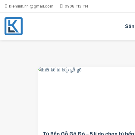
Bỏ
kienlinh.nhi@gmail.com
0908 113 114
qua
nội
dung
Sản
Tủ Bếp Gỗ Gõ Đỏ – 5 lí do chọn tủ bếp