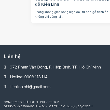
gỗ Kiên Linh
Trong không gian sống hiện đại, tủ bếp gỗ tự nhiên
không chỉ dừng lại...
Liên hệ
972 Phạm Văn Đồng, P. Hiệp Bình, TP. Hồ Chí Minh
Hotline: 0908.113.114
kienlinh.nhi@gmail.com
CÔNG TY CỔ PHẦN KIÊN LINH VIỆT NAM
GPĐKKD số 0310649517 do Sở KHĐT TP.HCM cấp ngày 25/02/2011.