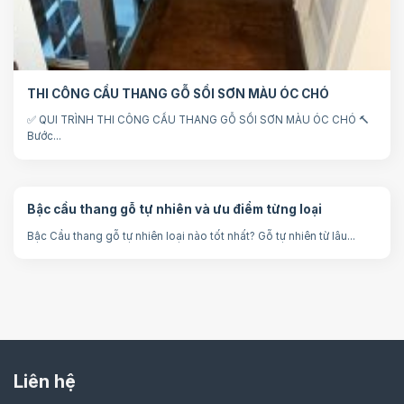
THI CÔNG CẦU THANG GỖ SỒI SƠN MÀU ÓC CHÓ
✅ QUI TRÌNH THI CÔNG CẦU THANG GỖ SỒI SƠN MÀU ÓC CHÓ 🔨
Bước...
Bậc cầu thang gỗ tự nhiên và ưu điểm từng loại
Bậc Cầu thang gỗ tự nhiên loại nào tốt nhất? Gỗ tự nhiên từ lâu...
Liên hệ