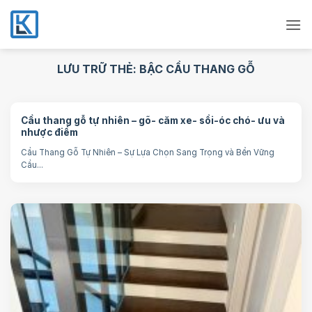
Bỏ
qua
nội
dung
LƯU TRỮ THẺ:
BẬC CẦU THANG GỖ
Cầu thang gỗ tự nhiên – gõ- căm xe- sồi-óc chó- ưu và
nhược điểm
Cầu Thang Gỗ Tự Nhiên – Sự Lựa Chọn Sang Trọng và Bền Vững
Cầu...