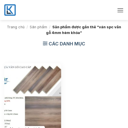
Bỏ
qua
nội
dung
Trang chủ
/
Sản phẩm
/
Sản phẩm được gắn thẻ “ván spc vân
gỗ 4mm hèm khóa”
CÁC DANH MỤC