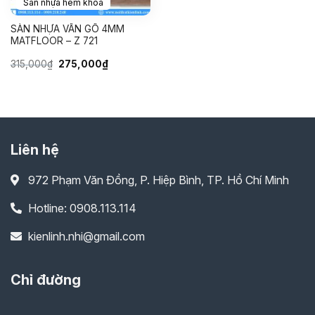
Sàn nhựa hèm khóa
SÀN NHỰA VÂN GỖ 4MM
MATFLOOR – Z 721
Giá
Giá
315,000
₫
275,000
₫
gốc
hiện
là:
tại
315,000₫.
là:
275,000₫.
Liên hệ
972 Phạm Văn Đồng, P. Hiệp Bình, TP. Hồ Chí Minh
Hotline: 0908.113.114
kienlinh.nhi@gmail.com
Chỉ đường