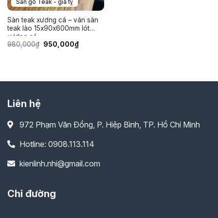
Sàn gỗ Teak - giả tỵ
Sàn teak xương cá – ván sàn
teak lào 15x90x600mm lót
xương cá
Giá
Giá
980,000
₫
950,000
₫
gốc
hiện
là:
tại
980,000₫.
là:
950,000₫.
Liên hệ
972 Phạm Văn Đồng, P. Hiệp Bình, TP. Hồ Chí Minh
Hotline: 0908.113.114
kienlinh.nhi@gmail.com
Chỉ đường