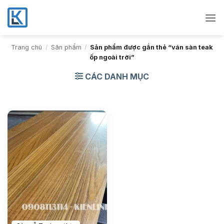
Bỏ
qua
nội
dung
Trang chủ
/
Sản phẩm
/
Sản phẩm được gắn thẻ “ván sàn teak
ốp ngoài trời”
CÁC DANH MỤC