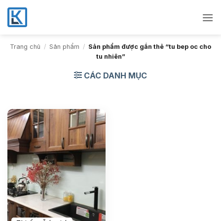
Bỏ
qua
nội
dung
Trang chủ
/
Sản phẩm
/
Sản phẩm được gắn thẻ “tu bep oc cho
tu nhiên”
CÁC DANH MỤC