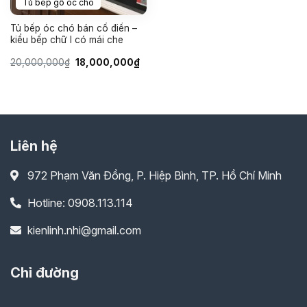
Tủ bếp gỗ óc chó
Tủ bếp óc chó bán cổ điển –
kiểu bếp chữ I có mái che
Giá
Giá
20,000,000
₫
18,000,000
₫
gốc
hiện
là:
tại
20,000,000₫.
là:
18,000,000₫.
Liên hệ
972 Phạm Văn Đồng, P. Hiệp Bình, TP. Hồ Chí Minh
Hotline: 0908.113.114
kienlinh.nhi@gmail.com
Chỉ đường