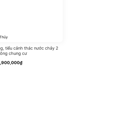
 Thủy
g, tiểu cảnh thác nước chảy 2
công chung cư
iá
Giá
,900,000
₫
ốc
hiện
à:
tại
,200,000₫.
là:
2,900,000₫.