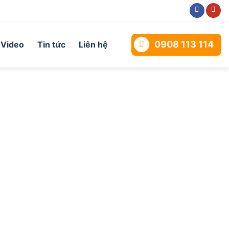
0908 113 114
Video
Tin tức
Liên hệ