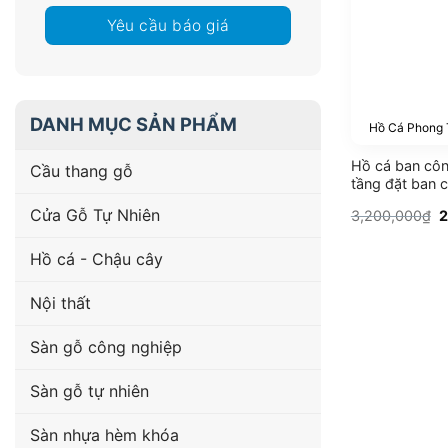
Yêu cầu báo giá
DANH MỤC SẢN PHẨM
Hồ Cá Phong
Hồ cá ban côn
Cầu thang gỗ
tầng đặt ban 
Cửa Gỗ Tự Nhiên
G
3,200,000
₫
2
g
l
3
Hồ cá - Chậu cây
Nội thất
Sàn gỗ công nghiệp
Sàn gỗ tự nhiên
Sàn nhựa hèm khóa