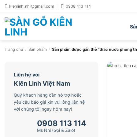
Bỏ
kienlinh.nhi@gmail.com
0908 113 114
qua
nội
dung
Sả
Trang chủ
/
Sản phẩm
/
Sản phẩm được gắn thẻ “thác nước phong th
Liên hệ với
Kiên Linh Việt Nam
Quý khách hàng cần hỗ trợ hoặc
yêu cầu báo giá xin vui lòng liên hệ
với chúng tôi ngay hôm nay!
0908 113 114
Ms Nhi (Gọi & Zalo)