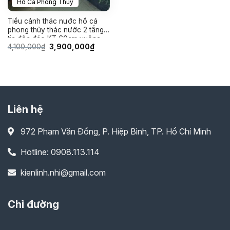
Hồ Cá Phong Thủy
Tiểu cảnh thác nước hồ cá
phong thủy thác nước 2 tầng
tia độc đáo KT 60cm vuông
Giá
Giá
4,100,000
₫
3,900,000
₫
gốc
hiện
là:
tại
4,100,000₫.
là:
3,900,000₫.
Liên hệ
972 Phạm Văn Đồng, P. Hiệp Bình, TP. Hồ Chí Minh
Hotline: 0908.113.114
kienlinh.nhi@gmail.com
Chỉ đường