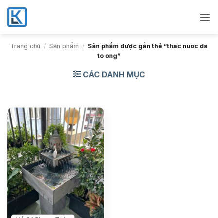
Bỏ
qua
nội
dung
Trang chủ
/
Sản phẩm
/
Sản phẩm được gắn thẻ “thac nuoc da
to ong”
CÁC DANH MỤC