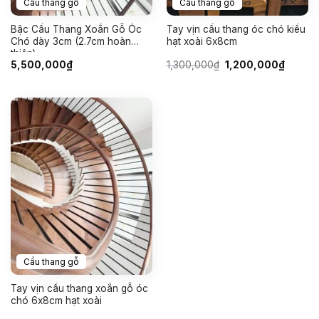
Cầu thang gỗ
Cầu thang gỗ
Bậc Cầu Thang Xoắn Gỗ Óc
Tay vịn cầu thang óc chó kiểu
Chó dày 3cm (2.7cm hoàn
hạt xoài 6x8cm
thiện)
Giá
Giá
5,500,000
₫
1,300,000
₫
1,200,000
₫
gốc
hiện
là:
tại
1,300,000₫.
là:
1,200,0
Cầu thang gỗ
Tay vịn cầu thang xoắn gỗ óc
chó 6x8cm hạt xoài