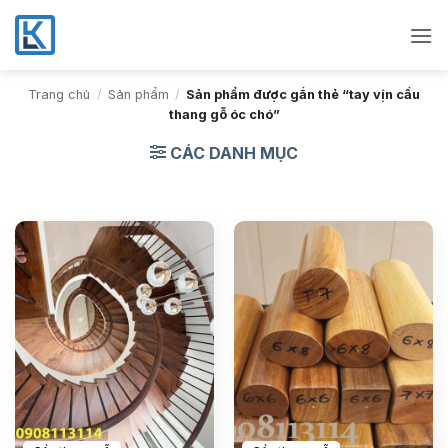
Bỏ
qua
nội
dung
Trang chủ
/
Sản phẩm
/
Sản phẩm được gắn thẻ “tay vịn cầu
thang gỗ óc chó”
CÁC DANH MỤC