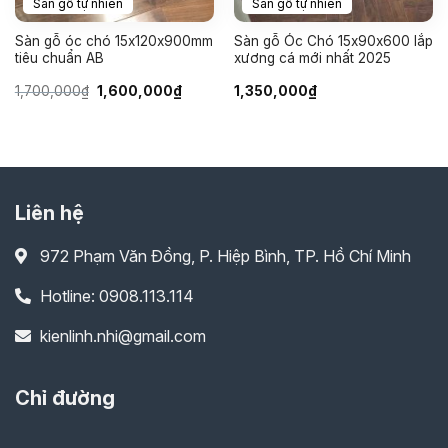
Sàn gỗ tự nhiên
Sàn gỗ tự nhiên
Sàn gỗ óc chó 15x120x900mm
Sàn gỗ Óc Chó 15x90x600 lắp
tiêu chuẩn AB
xương cá mới nhất 2025
Giá
Giá
1,700,000
₫
1,600,000
₫
1,350,000
₫
gốc
hiện
là:
tại
1,700,000₫.
là:
1,600,000₫.
Liên hệ
972 Phạm Văn Đồng, P. Hiệp Bình, TP. Hồ Chí Minh
Hotline: 0908.113.114
kienlinh.nhi@gmail.com
Chỉ đường