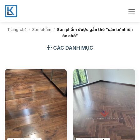
Bỏ
qua
nội
dung
Trang chủ
/
Sản phẩm
/
Sản phẩm được gắn thẻ “sàn tự nhiên
óc chó”
CÁC DANH MỤC