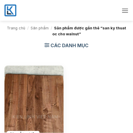
Bỏ
qua
nội
dung
Trang chủ
/
Sản phẩm
/
Sản phẩm được gắn thẻ “san ky thuat
oc cho walnut”
CÁC DANH MỤC