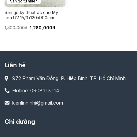
Sàn gỗ tự nhiên
Sàn gỗ kỹ thuật óc chó Mỹ
sơn UV 15/3x120x900mm
Giá
Giá
1,300,000
₫
1,280,000
₫
gốc
hiện
là:
tại
1,300,000₫.
là:
1,280,000₫.
Liên hệ
972 Phạm Văn Đồng, P. Hiệp Bình, TP. Hồ Chí Minh
Hotline: 0908.113.114
kienlinh.nhi@gmail.com
Chỉ đường