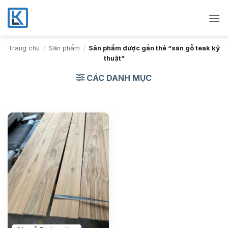
Bỏ
qua
nội
dung
Trang chủ
/
Sản phẩm
/
Sản phẩm được gắn thẻ “sàn gỗ teak kỹ
thuật”
CÁC DANH MỤC