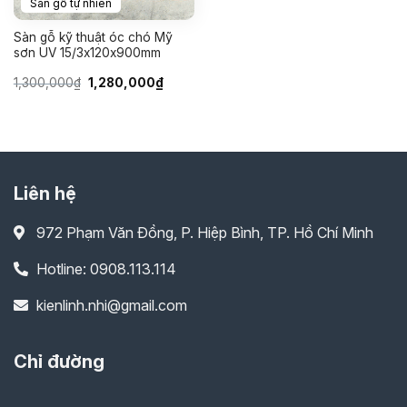
Sàn gỗ tự nhiên
Sàn gỗ kỹ thuật óc chó Mỹ
sơn UV 15/3x120x900mm
Giá
Giá
1,300,000
₫
1,280,000
₫
gốc
hiện
là:
tại
1,300,000₫.
là:
1,280,000₫.
Liên hệ
972 Phạm Văn Đồng, P. Hiệp Bình, TP. Hồ Chí Minh
Hotline: 0908.113.114
kienlinh.nhi@gmail.com
Chỉ đường