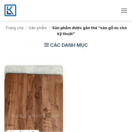
Bỏ
qua
nội
dung
Trang chủ
/
Sản phẩm
/
Sản phẩm được gắn thẻ “sàn gỗ óc chó
kỹ thuật”
CÁC DANH MỤC