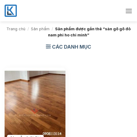
Bỏ
qua
nội
dung
Trang chủ
/
Sản phẩm
/
Sản phẩm được gắn thẻ “sàn gõ gõ đỏ
nam phi ho chi minh”
CÁC DANH MỤC