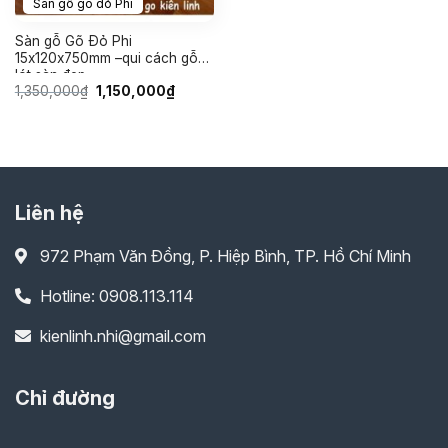
Sàn gỗ gõ đỏ Phi
Sàn gỗ Gõ Đỏ Phi
15x120x750mm –qui cách gỗ
lót sàn đẹp
Giá
Giá
1,350,000
₫
1,150,000
₫
gốc
hiện
là:
tại
1,350,000₫.
là:
1,150,000₫.
Liên hệ
972 Phạm Văn Đồng, P. Hiệp Bình, TP. Hồ Chí Minh
Hotline: 0908.113.114
kienlinh.nhi@gmail.com
Chỉ đường