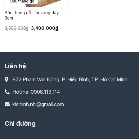
Cầu thang gỗ
Bậc thang gỗ Lim vàng dày
3cm
Giá
Giá
3,500,000
₫
3,400,000
₫
gốc
hiện
là:
tại
3,500,000₫.
là:
3,400,000₫.
Liên hệ
972 Phạm Văn Đồng, P. Hiệp Bình, TP. Hồ Chí Minh
Hotline: 0908.113.114
kienlinh.nhi@gmail.com
Chỉ đường