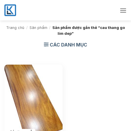
Bỏ
qua
nội
dung
Trang chủ
/
Sản phẩm
/
Sản phẩm được gắn thẻ “cau thang go
lim dep”
CÁC DANH MỤC