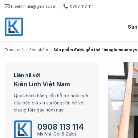
Bỏ
kienlinh.nhi@gmail.com
0908 113 114
qua
nội
dung
Sản
Trang chủ
/
Sản phẩm
/
Sản phẩm được gắn thẻ “baogiamauatayv
Liên hệ với
Kiên Linh Việt Nam
Quý khách hàng cần hỗ trợ hoặc yêu
cầu báo giá xin vui lòng liên hệ với
chúng tôi ngay hôm nay!
0908 113 114
Ms Nhi (Gọi & Zalo)