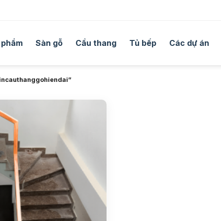
 phẩm
Sàn gỗ
Cầu thang
Tủ bếp
Các dự án
incauthanggohiendai”