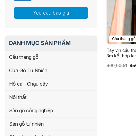
Yêu cầu báo giá
Cầu thang gỗ
DANH MỤC SẢN PHẨM
Tay vịn cầu t
3m kết hợp la
Cầu thang gỗ
Giá
900,000
₫
85
gố
Cửa Gỗ Tự Nhiên
là:
90
Hồ cá - Chậu cây
Nội thất
Sàn gỗ công nghiệp
Sàn gỗ tự nhiên