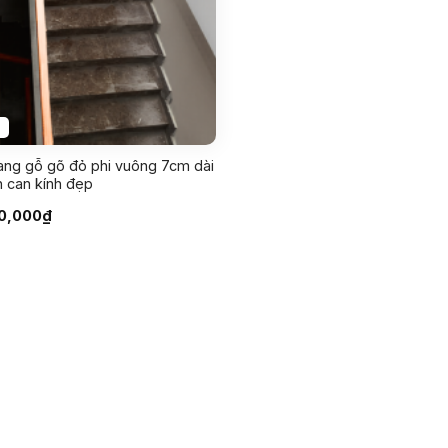
hang gỗ gõ đỏ phi vuông 7cm dài
n can kính đẹp
Giá
0,000
₫
c
hiện
tại
0,000₫.
là:
850,000₫.