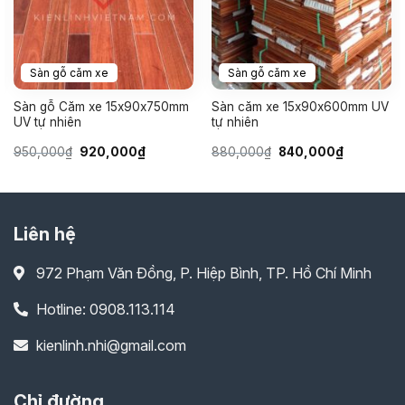
Sàn gỗ căm xe
Sàn gỗ căm xe
Sàn gỗ Căm xe 15x90x750mm
Sàn căm xe 15x90x600mm UV
UV tự nhiên
tự nhiên
Giá
Giá
Giá
Giá
950,000
₫
920,000
₫
880,000
₫
840,000
₫
gốc
hiện
gốc
hiện
là:
tại
là:
tại
950,000₫.
là:
880,000₫.
là:
920,000₫.
840,000₫.
Liên hệ
972 Phạm Văn Đồng, P. Hiệp Bình, TP. Hồ Chí Minh
Hotline: 0908.113.114
kienlinh.nhi@gmail.com
Chỉ đường