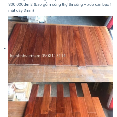
800,000đ/m2 (bao gồm công thợ thi công + xốp cán bạc 1
mặt dày 3mm)