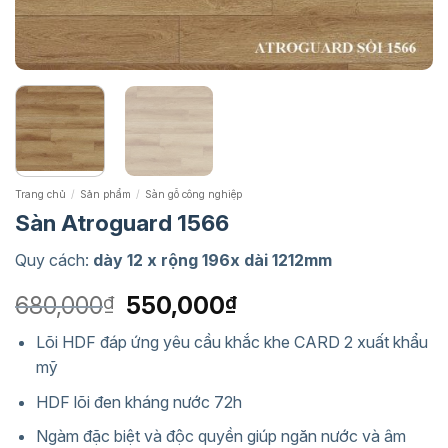
Trang chủ
/
Sản phẩm
/
Sàn gỗ công nghiệp
Sàn Atroguard 1566
Quy cách:
dày 12 x rộng 196x dài 1212mm
Giá
Giá
680,000
550,000
₫
₫
gốc
hiện
Lõi HDF đáp ứng yêu cầu khắc khe CARD 2 xuất khẩu
là:
tại
mỹ
680,000₫.
là:
550,000₫.
HDF lõi đen kháng nước 72h
Ngàm đặc biệt và độc quyền giúp ngăn nước và âm