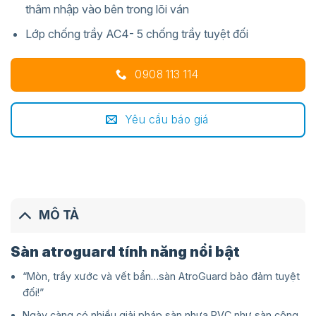
thâm nhập vào bên trong lõi ván
Lớp chống trầy AC4- 5 chống trầy tuyệt đối
0908 113 114
Yêu cầu báo giá
MÔ TẢ
Sàn atroguard tính năng nổi bật
“Mòn, trầy xước và vết bẩn…sàn AtroGuard bảo đảm tuyệt
đối!”
Ngày càng có nhiều giải pháp sàn nhựa PVC như sàn công