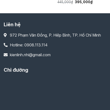
Giá
Giá
445,000
₫
395,000
₫
gốc
hiện
là:
tại
445,000₫.
là:
395,000₫.
Liên hệ
972 Phạm Văn Đồng, P. Hiệp Bình, TP. Hồ Chí Minh
Hotline: 0908.113.114
kienlinh.nhi@gmail.com
Chỉ đường