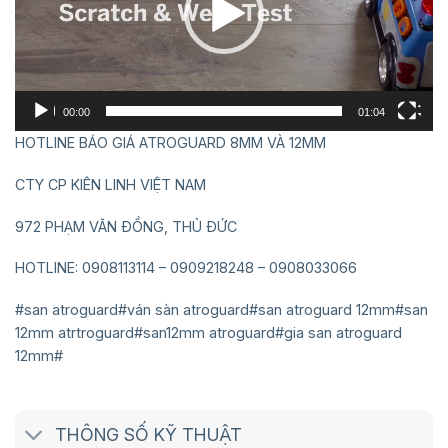
00:00
01:04
HOTLINE BÁO GIÁ ATROGUARD 8MM VÀ 12MM
CTY CP KIÊN LINH VIỆT NAM
972 PHẠM VĂN ĐỒNG, THỦ ĐỨC
HOTLINE: 0908113114 – 0909218248 – 0908033066
#san atroguard#ván sàn atroguard#san atroguard 12mm#san
12mm atrtroguard#san12mm atroguard#gia san atroguard
12mm#
THÔNG SỐ KỸ THUẬT