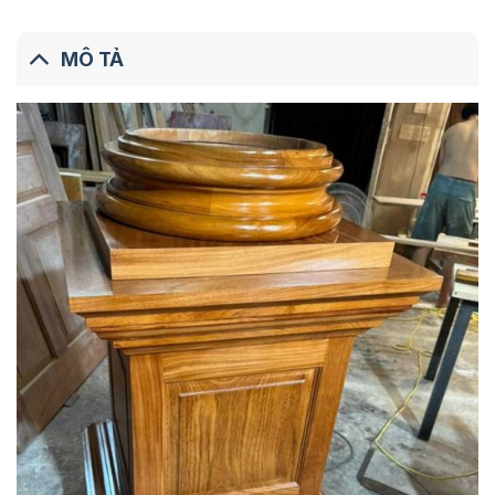
MÔ TẢ