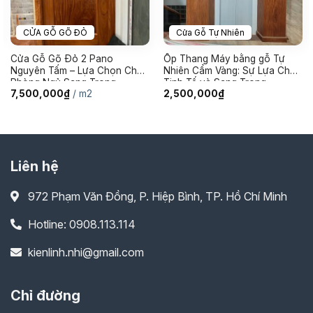
CỬA GỖ GÕ ĐỎ
Cửa Gỗ Tự Nhiên
Cửa Gỗ Gõ Đỏ 2 Pano
Ốp Thang Máy bằng gỗ Tự
Nguyên Tấm – Lựa Chọn Cho
Nhiên Cẩm Vàng: Sự Lựa Chọn
Phòng Ngủ Sang Trọng
Tinh Tế và Sang Trọng
7,500,000
₫
/ m2
2,500,000
₫
Liên hệ
972 Phạm Văn Đồng, P. Hiệp Bình, TP. Hồ Chí Minh
Hotline: 0908.113.114
kienlinh.nhi@gmail.com
Chỉ đường