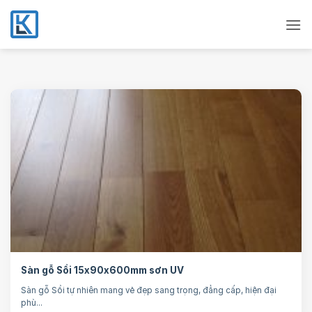
Bỏ
qua
nội
dung
Sàn gỗ Sồi 15x90x600mm sơn UV
Sàn gỗ Sồi tự nhiên mang vẻ đẹp sang trọng, đẳng cấp, hiện đại
phù...