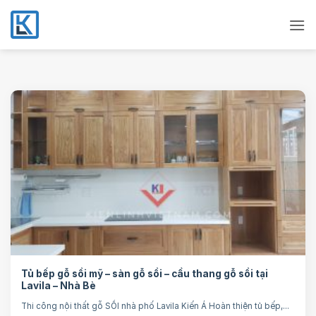
Bỏ
qua
nội
dung
Tủ bếp gỗ sồi mỹ – sàn gỗ sồi – cầu thang gỗ sồi tại
Lavila – Nhà Bè
Thi công nội thất gỗ SỒI nhà phố Lavila Kiến Á Hoàn thiện tủ bếp,...