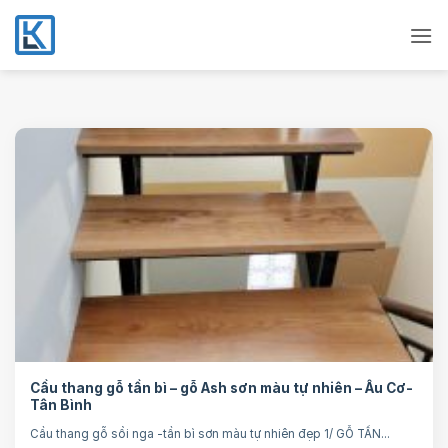
Bỏ
qua
nội
dung
Cầu thang gỗ tần bì – gỗ Ash sơn màu tự nhiên – Âu Cơ-
Tân Bình
Cầu thang gỗ sồi nga -tần bì sơn màu tự nhiên đẹp 1/ GỖ TẦN...