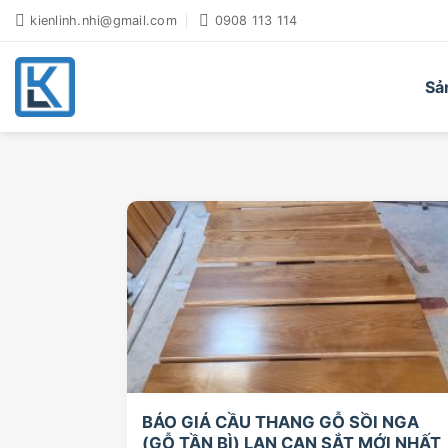
Bỏ
kienlinh.nhi@gmail.com
0908 113 114
qua
nội
dung
Sả
BÁO GIÁ CẦU THANG GỖ SỒI NGA
(GỖ TẦN BÌ) LAN CAN SẮT MỚI NHẤT