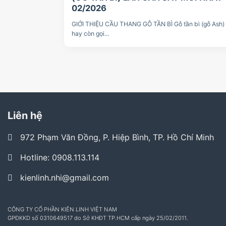
02/2026
GIỚI THIỆU CẦU THANG GỖ TẦN BÌ Gỗ tần bì (gỗ Ash)
hay còn gọi...
Liên hệ
972 Phạm Văn Đồng, P. Hiệp Bình, TP. Hồ Chí Minh
Hotline: 0908.113.114
kienlinh.nhi@gmail.com
CÔNG TY CỔ PHẦN KIÊN LINH VIỆT NAM
GPĐKKD số 0310649517 do Sở KHĐT TP.HCM cấp ngày 25/02/2011.