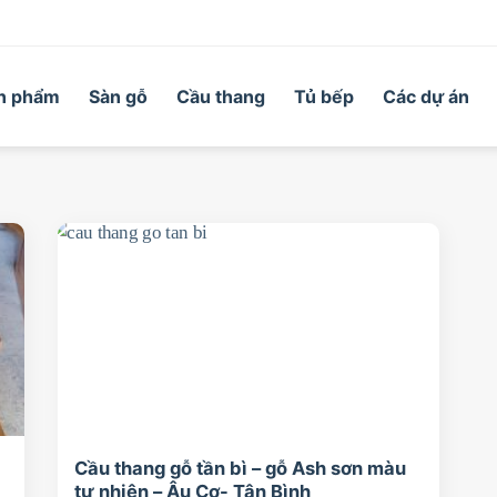
n phẩm
Sàn gỗ
Cầu thang
Tủ bếp
Các dự án
Cầu thang gỗ tần bì – gỗ Ash sơn màu
tự nhiên – Âu Cơ- Tân Bình