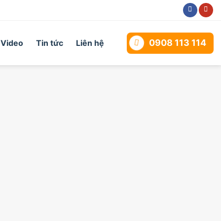
0908 113 114
Video
Tin tức
Liên hệ