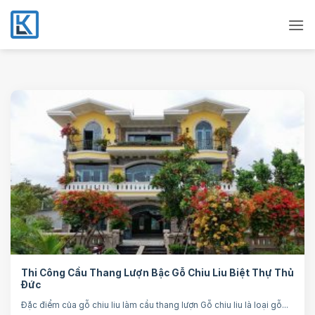
Bỏ
qua
nội
dung
Thi Công Cầu Thang Lượn Bậc Gỗ Chiu Liu Biệt Thự Thủ
Đức
Đặc điểm của gỗ chiu liu làm cầu thang lượn Gỗ chiu liu là loại gỗ...