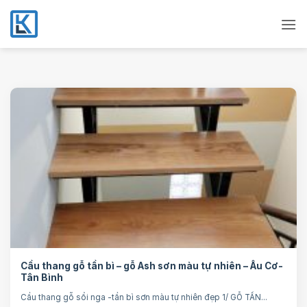
Bỏ
qua
nội
dung
Cầu thang gỗ tần bì – gỗ Ash sơn màu tự nhiên – Âu Cơ-
Tân Bình
Cầu thang gỗ sồi nga -tần bì sơn màu tự nhiên đẹp 1/ GỖ TẦN...